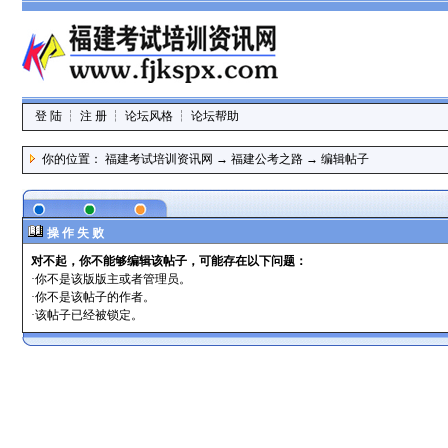
登 陆
┆
注 册
┆
论坛风格
┆
论坛帮助
你的位置：
福建考试培训资讯网
→
福建公考之路
→ 编辑帖子
操 作 失 败
对不起，你不能够编辑该帖子，可能存在以下问题：
·你不是该版版主或者管理员。
·你不是该帖子的作者。
·该帖子已经被锁定。