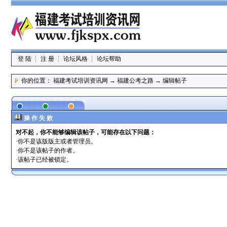
登 陆
┆
注 册
┆
论坛风格
┆
论坛帮助
你的位置：
福建考试培训资讯网
→
福建公考之路
→ 编辑帖子
操 作 失 败
对不起，你不能够编辑该帖子，可能存在以下问题：
·你不是该版版主或者管理员。
·你不是该帖子的作者。
·该帖子已经被锁定。