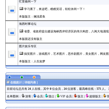
忙里偷闲一下
学习累了，来这吧，瞧瞧笑话，轻松休闲一下！
本版版主：搁浅星鱼
海西时事论坛
省委、省政府提出建设海峡西岸经济区的伟大构想，八闽大地涌现
本版面还没有版主
图片娱乐专区
搞笑图片，游戏图片，艺术图片，恶作剧图片，美女图片，网友图片...
本版版主：人生如梦
在线统计 [
详细列表
]
目前论坛总共有
24
人在线，其中
0
位会员，
24
位游客，最高峰在线：
575
人。 发
名单图例：
游客 |
会员 |
隐士 |
VIP 会员 |
版主 |
超级版主 |