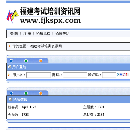
登 陆
┆
注 册
┆
论坛风格
┆
论坛帮助
你的位置：
福建考试培训资讯网
用户登陆
用户名：
密 码：
验证码：
论坛信息
新会员：
hjc511122
主题数：
1391
会员数：
1753
总帖数：
2184