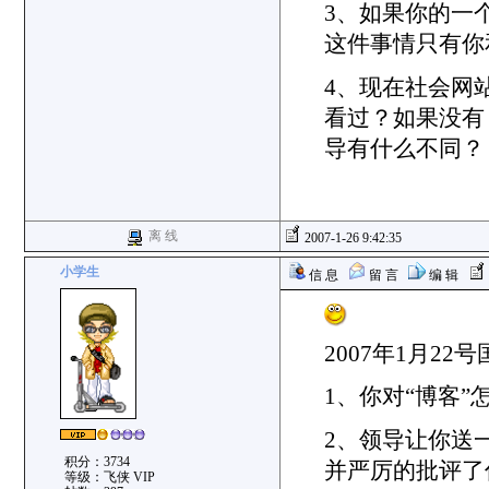
3、如果你的一
这件事情只有你
4、现在社会网
看过？如果没有
导有什么不同？
离 线
2007-1-26 9:42:35
小学生
信 息
留 言
编 辑
2007年1月2
1、你对“博客”
2、领导让你送
积分：3734
并严厉的批评了
等级：飞侠 VIP