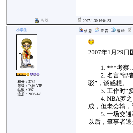
离 线
2007-1-30 16:04:33
小学生
信 息
留 言
编 辑
2007年1月2
1. ***考
2. 名言“智
积分：3734
驳”，谈感
等级：飞侠 VIP
3. 工作时
帖数：397
注册：2006-1-8
4. NBA梦
成，但老会输
5. 一场交通
以后，肇事者逃