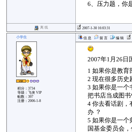
6、压力题，你
离 线
2007-1-30 16:03:31
小学生
信 息
留 言
编 辑
2007年1月2
1 如果你是教
2 现在很多历史
3 如果你是一
积分：3734
等级：飞侠 VIP
把书店当成图书
帖数：397
注册：2006-1-8
4 你去看话剧
办 ？
5 如果你是一
国基金委员会，