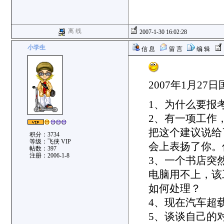
离 线
2007-1-30 16:02:28
小学生
信 息
留 言
编 辑
2007年1月2
1、为什么要报
2、有一项工作
把这个建议说给
积分：3734
等级：飞侠 VIP
会上表扬了你。
帖数：397
注册：2006-1-8
3、一个书店突
电脑用不上，该
如何处理？
4、现在汽车超
5、谈谈自己的