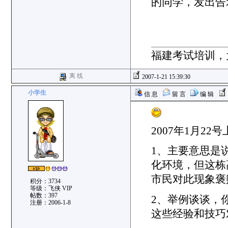
的同学，发出告
福建考试培训，
离 线
2007-1-21 15:39:30
小学生
信 息
留 言
编 辑
2007年1月2
1、主要意思是
化环境，但这栋
市民对此现象褒
积分：3734
等级：飞侠 VIP
帖数：397
2、举例谈谈，
注册：2006-1-8
这些经验和技巧