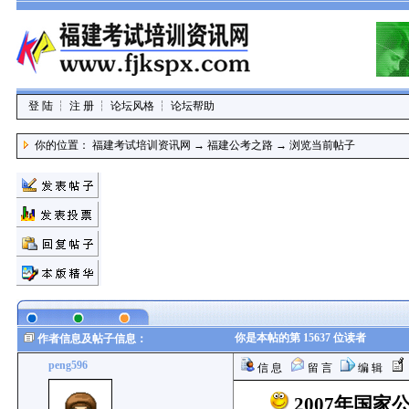
登 陆
┆
注 册
┆
论坛风格
┆
论坛帮助
你的位置：
福建考试培训资讯网
→
福建公考之路
→
浏览当前帖子
你是本帖的第 15637 位读者
作者信息及帖子信息：
peng596
信 息
留 言
编 辑
2007年国