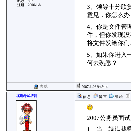
帖数：397
注册：2006-1-8
3、领导十分欣
意见，你怎么
4、你是文件管
件，但你发现没
将文件发给你们
5、如果你进入
何去熟悉？
离 线
2007-1-26 9:43:14
福建考试培训
信 息
留 言
编 辑
2007公务员面
1、当一辆满载