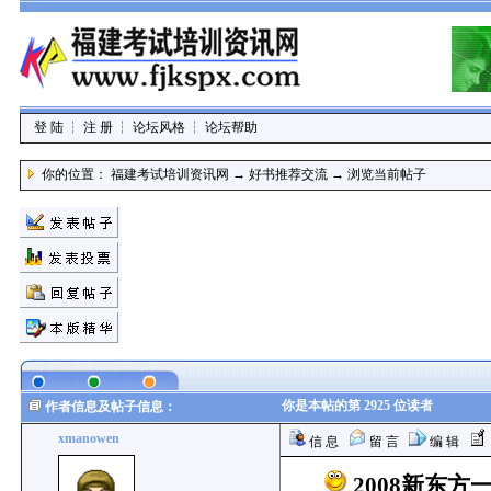
登 陆
┆
注 册
┆
论坛风格
┆
论坛帮助
你的位置：
福建考试培训资讯网
→
好书推荐交流
→
浏览当前帖子
你是本帖的第 2925 位读者
作者信息及帖子信息：
xmanowen
信 息
留 言
编 辑
2008新东