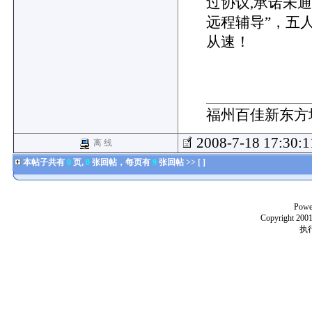
过协议,承诺未通
远程辅导”，五
从速！
福州百佳新东方
2008-7-18 17:30:
离 线
本帖子共有
0
页,
0
张回帖，每页有
9
张回帖 >> [ ]
Powe
Copyright 2001
执行