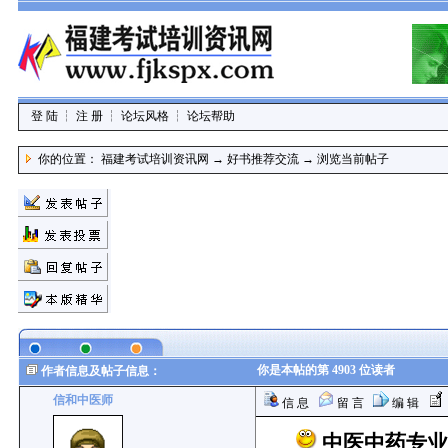
登 陆
┆
注 册
┆
论坛风格
┆
论坛帮助
你的位置：
福建考试培训资讯网
→
好书推荐交流
→
浏览当前帖子
你是本帖的第 4903 位读者
作者信息及帖子信息：
信和中医师
信 息
留 言
编 辑
中医中药专业