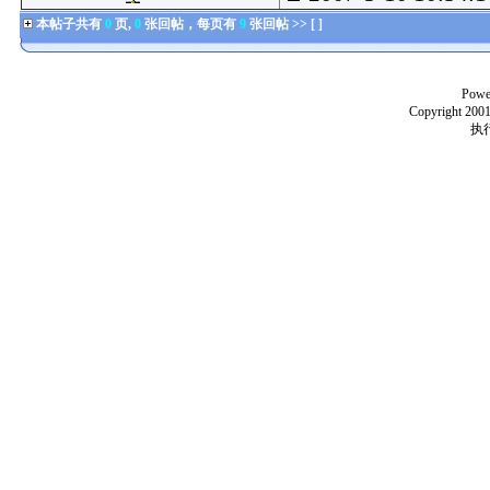
本帖子共有
0
页,
0
张回帖，每页有
9
张回帖 >> [ ]
Powe
Copyright 2001
执行