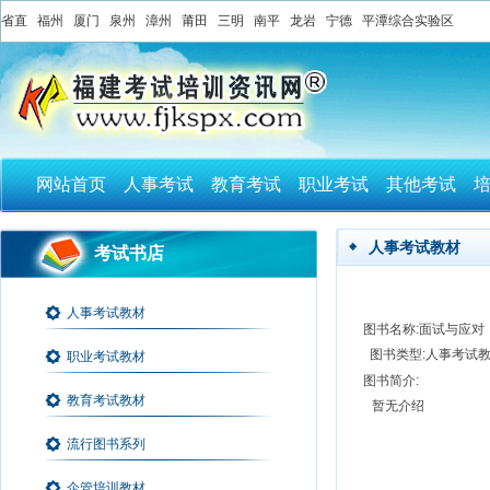
省直
福州
厦门
泉州
漳州
莆田
三明
南平
龙岩
宁德
平潭综合实验区
网站首页
人事考试
教育考试
职业考试
其他考试
人事考试教材
考试书店
人事考试教材
图书名称:面试与应对
图书类型:人事考试
职业考试教材
图书简介:
教育考试教材
暂无介绍
流行图书系列
企管培训教材