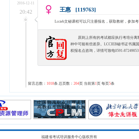
2016-12-11
王惠 [119763]
20:42
Lccieb文秘课程可以只注册报名，获取教材，参加
原则上所有的考试都应执行考培分离
种中可能有些差异。LCCIEB秘书证书
权报名点咨询，详情可致电0591-8724905
留言总数：
1018
条 总页数：
204
页 当前第
1
页
每页
5
条
福建省考试培训服务中心版权所有