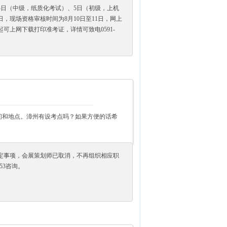
月4日（中级，纸质化考试）、5日（初级，上机
日，现场资格审核时间为8月10日至11日，网上
日起可上网下载打印准考证，详情可致电0591-
时间和地点。漳州有设考点吗？如果方便的话希
定事项，会展策划师已取消，不再组织相应职
053咨询。