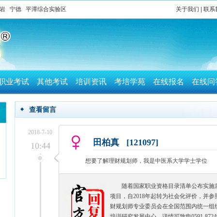
岩
宁德
平潭综合实验区
关于我们
|
联系
职业考试
其他考试
培训资讯
考培学苑
在线报名
在线问
查看留言
2018-7-10
田柏真 [121097]
10:44
想要了解理财规划师，我是中医系大学学士学位
随着国家职业资格目录清单公布实施
项目，自2018年起转为社会化评价，并参
财规划师专业委员会在全国范围内统一组
培训研究发展中心，详情可致电0591-8724