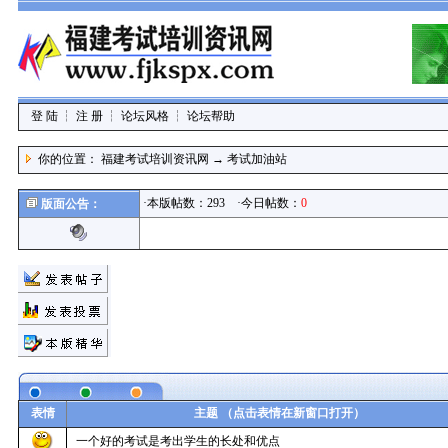
登 陆
┆
注 册
┆
论坛风格
┆
论坛帮助
你的位置：
福建考试培训资讯网
→
考试加油站
·本版帖数：293 ·今日帖数：
0
版面公告：
表情
主题 （点击表情在新窗口打开）
一个好的考试是考出学生的长处和优点