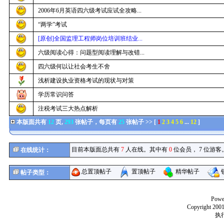
2006年6月英语四六级考试应试全攻略...
“两学”考试
[原创]全国监理工程师岗位培训班结业...
六级阅读心得：问题型阅读理解与改错...
四六级何以让社会考生不舍
浅析建设执业资格考试的现状与对策
学历常识问答
注税考试三大热点解析
本版面共有
12
页,
293
张帖子，每页有
25
张帖子 >> [
1
2
3
4
5
6
...
12
]
目前本版面总共有
7
人在线。其中有
0
位会员， 7 位游客。
在线统计：
总置顶帖子
置顶帖子
精华帖子
帖子类型：
Powe
Copyright 2001
执行